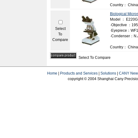
Country： China
Biological Micr
Model ： E220G
·Objective ：195
Select
·Eyepiece：WF1
To
·Condenser：N.A.
Compare
Country： China
Select To Compare
Home
|
Products and Services
|
Solutions
|
CANY New
copyright © 2004 Shanghai Cany Precision