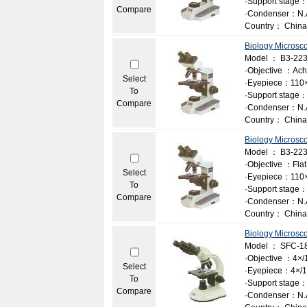
·Support stage：
Compare
·Condenser：N.A
Country： China
Biology Microsc
Model ： B3-22
·Objective ：Achr
Select
·Eyepiece：110
To
·Support stage：
Compare
·Condenser：N.A
Country： China
Biology Microsc
Model ： B3-22
·Objective ：Flat f
Select
·Eyepiece：110
To
·Support stage：
Compare
·Condenser：N.A
Country： China
Biology Microsc
Model ： SFC-1
·Objective ：4×/1
Select
·Eyepiece：4×/1
To
·Support stage：
Compare
·Condenser：N.A