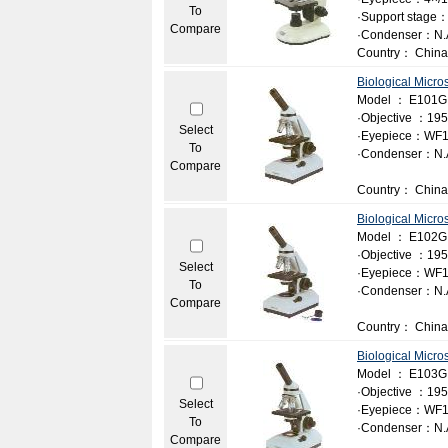
To
·Support stage：
Compare
·Condenser：N.A.
Country： China
Biological Micr
Model ： E101G
·Objective ：195
Select
·Eyepiece：WF1
To
·Condenser：N.A.
Compare
Country： China
Biological Micr
Model ： E102G
·Objective ：195
Select
·Eyepiece：WF1
To
·Condenser：N.A.
Compare
Country： China
Biological Micr
Model ： E103G
·Objective ：195
Select
·Eyepiece：WF1
To
·Condenser：N.A.
Compare