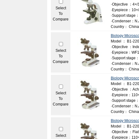
·Objective ：4×/1
Select
·Eyepiece：10×/1
To
·Support stage：
Compare
·Condenser：N.A.
Country： China
Biology Microsc
Model ： B1-22
·Objective ：Ind
Select
·Eyepiece：WF1
To
·Support stage：
Compare
·Condenser：N.A
Country： China
Biology Microsc
Model ： B1-22
·Objective ：Achr
Select
·Eyepiece：110
To
·Support stage：
Compare
·Condenser：N.A
Country： China
Biology Microsc
Model ： B1-22
·Objective ：Flat f
Select
·Eyepiece：110