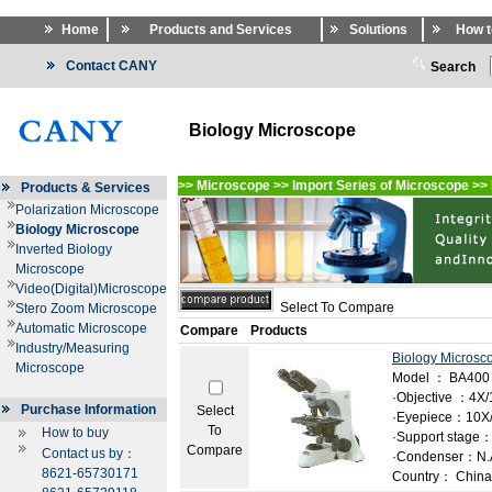
Home
Products and Services
Solutions
How t
Contact CANY
Search
Biology Microscope
>>
Microscope
>>
Import Series of Microscope
>>
Products & Services
Polarization Microscope
Biology Microscope
Inverted Biology
Microscope
Video(Digital)Microscope
Select To Compare
Stero Zoom Microscope
Automatic Microscope
Compare
Products
Industry/Measuring
Biology Microsc
Microscope
Model ： BA400
·Objective ：4X/
Purchase Information
Select
·Eyepiece：10X/1
To
How to buy
·Support stage：
Compare
Contact us by：
·Condenser：N.A.
8621-65730171
Country： China