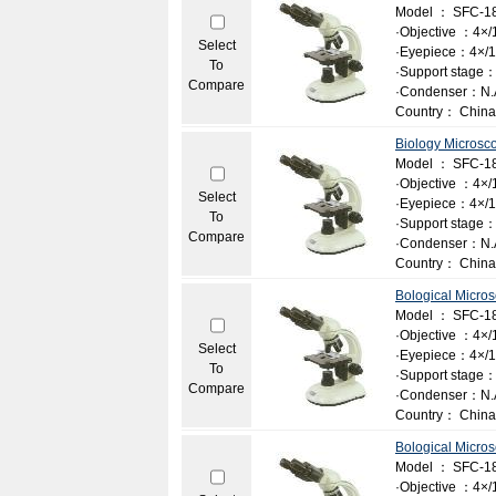
Model ： SFC-18
·Objective ：4×/1
Select
·Eyepiece：4×/1
To
·Support stage：
Compare
·Condenser：N.A
Country： China
Biology Microsc
Model ： SFC-1
·Objective ：4×/1
Select
·Eyepiece：4×/10
To
·Support stage：
Compare
·Condenser：N.A
Country： China
Bological Micro
Model ： SFC-1
·Objective ：4×/1
Select
·Eyepiece：4×/1
To
·Support stage：
Compare
·Condenser：N.A.
Country： China
Bological Micro
Model ： SFC-18
·Objective ：4×/1