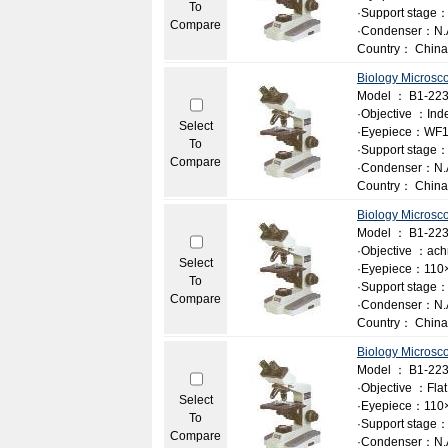
To
·Support stage：
Compare
·Condenser：N.A
Country： China
Biology Microsc
Model ： B1-22
·Objective ：Ind
Select
·Eyepiece：WF1
To
·Support stage：
Compare
·Condenser：N.A
Country： China
Biology Microsc
Model ： B1-22
·Objective ：achr
Select
·Eyepiece：110×
To
·Support stage：
Compare
·Condenser：N.A
Country： China
Biology Microsc
Model ： B1-22
·Objective ：Flat f
Select
·Eyepiece：110
To
·Support stage：
Compare
·Condenser：N.A