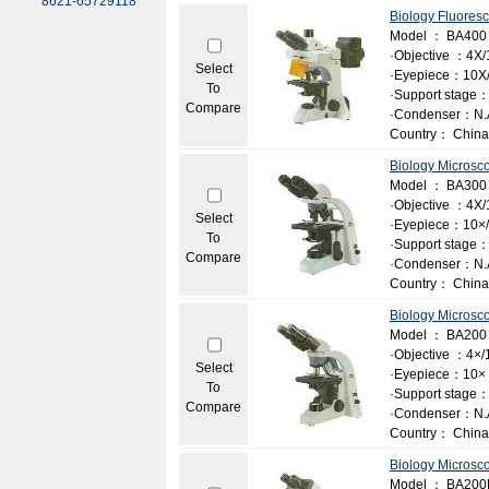
8621-65729118
Biology Fluores
Model ： BA400
·Objective ：4X/
Select
·Eyepiece：10X
To
·Support stage：
Compare
·Condenser：N.A.
Country： China
Biology Microsc
Model ： BA300
·Objective ：4X/
Select
·Eyepiece：10×/1
To
·Support stage：
Compare
·Condenser：N.A
Country： China
Biology Microsc
Model ： BA200
·Objective ：4×/1
Select
·Eyepiece：10×
To
·Support stage：
Compare
·Condenser：N.A
Country： China
Biology Microsc
Model ： BA200