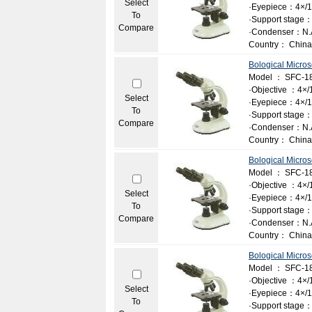
Select
·Eyepiece：4×/1
To
·Support stage：
Compare
·Condenser：N.A.
Country： China
Bological Micro
Model ： SFC-1
·Objective ：4×/1
Select
·Eyepiece：4×/10
To
·Support stage：
Compare
·Condenser：N.A.
Country： China
Bological Micro
Model ： SFC-1
·Objective ：4×/1
Select
·Eyepiece：4×/1
To
·Support stage：
Compare
·Condenser：N.A.
Country： China
Bological Micro
Model ： SFC-18
·Objective ：4×/1
Select
·Eyepiece：4×/1
To
·Support stage：