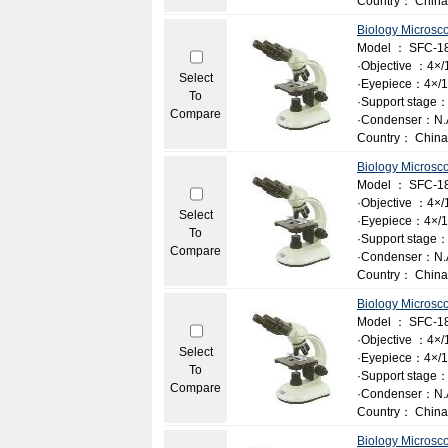
Country： China
Biology Microsc
Model ： SFC-18
·Objective ：4×/1
Select
·Eyepiece：4×/1
To
·Support stage：
Compare
·Condenser：N.A
Country： China
Biology Microsc
Model ： SFC-1
·Objective ：4×/1
Select
·Eyepiece：4×/10
To
·Support stage：
Compare
·Condenser：N.A
Country： China
Biology Microsc
Model ： SFC-1
·Objective ：4×/1
Select
·Eyepiece：4×/1
To
·Support stage：
Compare
·Condenser：N.A
Country： China
Biology Microsc