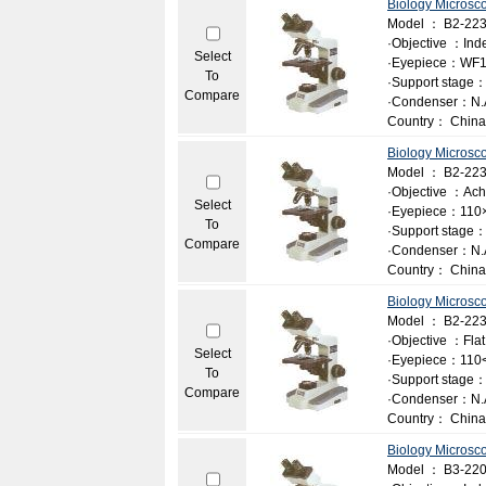
Biology Microsc
Model ： B2-22
·Objective ：Ind
Select
·Eyepiece：WF1
To
·Support stage：
Compare
·Condenser：N.A
Country： China
Biology Microsc
Model ： B2-22
·Objective ：Achr
Select
·Eyepiece：110
To
·Support stage：
Compare
·Condenser：N.A
Country： China
Biology Microsc
Model ： B2-22
·Objective ：Flat f
Select
·Eyepiece：110<
To
·Support stage：
Compare
·Condenser：N.A
Country： China
Biology Microsc
Model ： B3-22