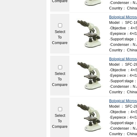
Compare
·Condenser：N.A.
Country： China
Bological Micro
Model ： SFC-1
·Objective ：4×/1
Select
·Eyepiece：4×/10
To
·Support stage：
Compare
·Condenser：N.A.
Country： China
Bological Micro
Model ： SFC-2
·Objective ：4×/1
Select
·Eyepiece：4×/1
To
·Support stage：
Compare
·Condenser：N.A.
Country： China
Bological Micro
Model ： SFC-28
·Objective ：4×/1
Select
·Eyepiece：4×/1
To
·Support stage：
Compare
·Condenser：N.A.
Country： China