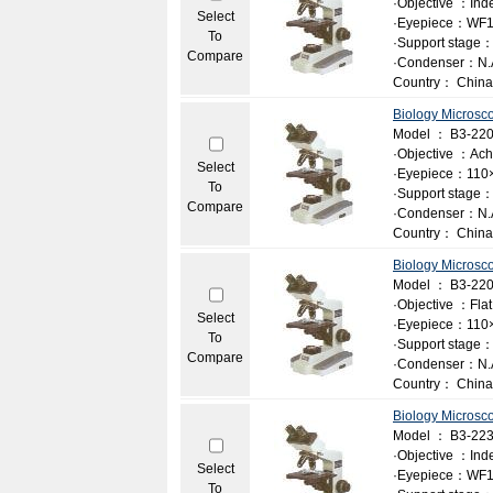
·Objective ：Ind
Select
·Eyepiece：WF1
To
·Support stage：
Compare
·Condenser：N.A
Country： China
Biology Microsc
Model ： B3-22
·Objective ：Achr
Select
·Eyepiece：110
To
·Support stage：
Compare
·Condenser：N.A
Country： China
Biology Microsc
Model ： B3-22
·Objective ：Flat f
Select
·Eyepiece：110
To
·Support stage：
Compare
·Condenser：N.A
Country： China
Biology Microsc
Model ： B3-22
·Objective ：Ind
Select
·Eyepiece：WF1
To