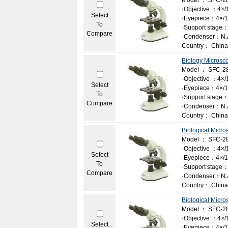
Model ： SFC-2
·Objective ：4×/1
Select
·Eyepiece：4×/10
To
·Support stage：
Compare
·Condenser：N.A.
Country： China
Biology Microsc
Model ： SFC-2
·Objective ：4×/1
Select
·Eyepiece：4×/1
To
·Support stage：
Compare
·Condenser：N.A.
Country： China
Biological Micr
Model ： SFC-28
·Objective ：4×/1
Select
·Eyepiece：4×/1
To
·Support stage：
Compare
·Condenser：N.A.
Country： China
Biological Micr
Model ： SFC-2
·Objective ：4×/1
Select
·Eyepiece：4×/10