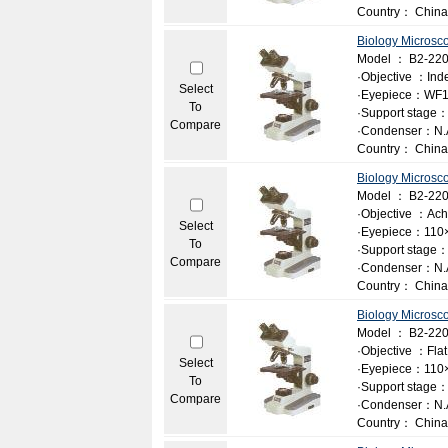
Country： China
Biology Microsc
Model ： B2-22
·Objective ：Ind
Select
·Eyepiece：WF1
To
·Support stage：
Compare
·Condenser：N.A
Country： China
Biology Microsc
Model ： B2-22
·Objective ：Achr
Select
·Eyepiece：110
To
·Support stage：
Compare
·Condenser：N.A
Country： China
Biology Microsc
Model ： B2-22
·Objective ：Flat f
Select
·Eyepiece：110
To
·Support stage：
Compare
·Condenser：N.A
Country： China